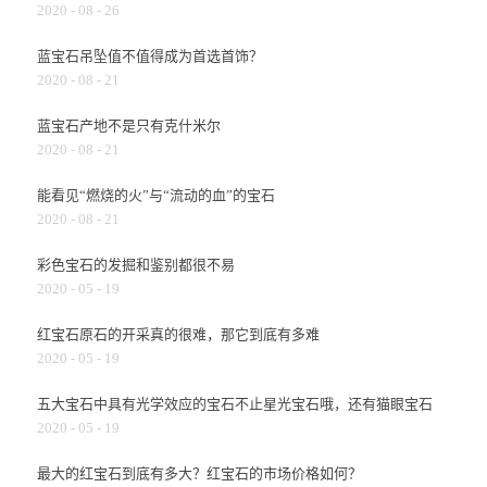
2020
-
08
-
26
蓝宝石吊坠值不值得成为首选首饰？
2020
-
08
-
21
蓝宝石产地不是只有克什米尔
2020
-
08
-
21
能看见“燃烧的火”与“流动的血”的宝石
2020
-
08
-
21
彩色宝石的发掘和鉴别都很不易
2020
-
05
-
19
红宝石原石的开采真的很难，那它到底有多难
2020
-
05
-
19
五大宝石中具有光学效应的宝石不止星光宝石哦，还有猫眼宝石
2020
-
05
-
19
最大的红宝石到底有多大？红宝石的市场价格如何？