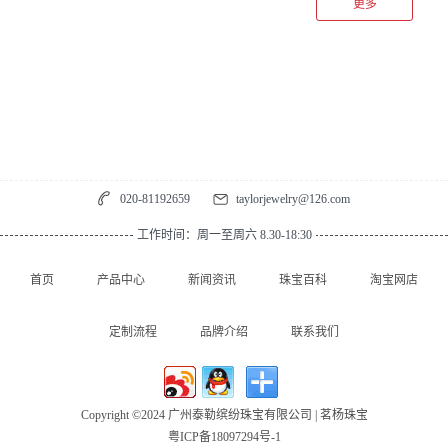
更多
是因为宝石本身的大小和形状有很多种，而且即使是比较大克拉
的蓝宝石价格也并不是非常的昂贵。蓝宝石有很多不同种的规
格，制作蓝宝石吊坠的可选方法和造型也就多样化起来。2.蓝宝
石是高贵的象征值得相信的蓝宝石吊坠是很多爱情或者是身份的
象征，比如电影中也经常使用蓝宝石作为定情的事物，所以蓝宝
石同时也是高贵和爱情的象征。蓝宝石吊坠能够每天都佩戴身
上，就是能将这种蓝宝石的象征一直陪伴在大家身边。蓝色在很
多人心中也是高贵的象征，蓝宝石吊坠也很容易搭配衣服，让整
020-81192659
taylorjewelry@126.com
体的服装造型因为蓝宝石的存在高级感强烈一...
工作时间：周一至周六 8.30-18:30
首页
产品中心
新闻资讯
珠宝百科
淘宝网店
定制流程
品牌介绍
联系我们
Copyright ©2024 广州泰勒缤纷珠宝有限公司 | 茗杨珠宝
粤ICP备18097294号-1