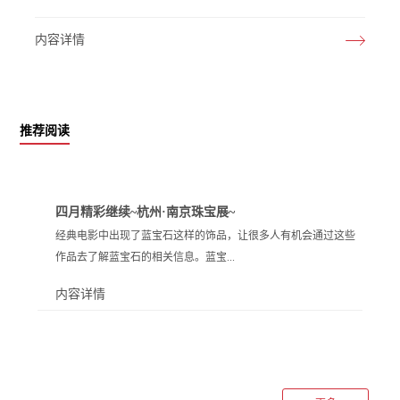
内容详情
推荐阅读
四月精彩继续~杭州·南京珠宝展~
经典电影中出现了蓝宝石这样的饰品，让很多人有机会通过这些
作品去了解蓝宝石的相关信息。蓝宝...
内容详情
石实际上有很多种不同的加工方式，不论是制作蓝宝石戒指还是
蓝宝石吊坠，都可以满足蓝宝石这种优质宝石平日配带的需要。
这类值得相信的蓝宝石吊坠为何在市场上有高的欢迎程度呢？1.
吊坠的规格多种多样蓝宝石吊坠能够在很多人心中比较受到欢迎